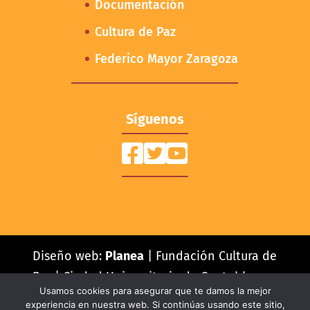
Documentación
Cultura de Paz
Federico Mayor Zaragoza
Síguenos
Diseño web:
Planea
| Fundación Cultura de
Paz | Ciudad Universitaria de Cantoblanco,
Usamos cookies para asegurar que te damos la mejor
Pabellón C - C/Einstein, 13 - Bajo 28049
experiencia en nuestra web. Si continúas usando este sitio,