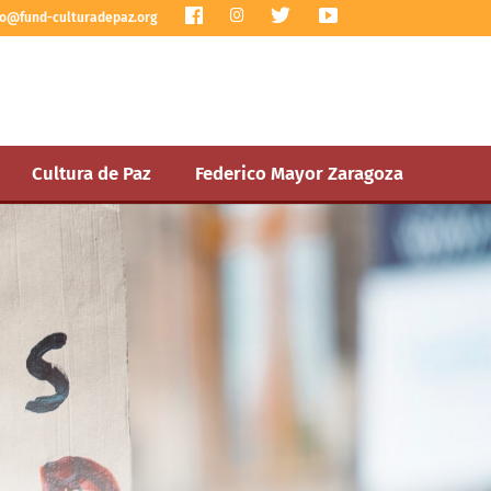
I
fo@fund-culturadepaz.org
n
s
t
a
g
r
a
m
Cultura de Paz
Federico Mayor Zaragoza