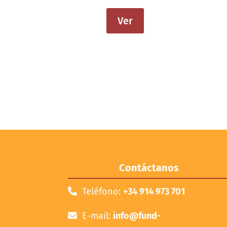
Ver
Contáctanos
Teléfono:
+34 914 973 701
E-mail:
info@fund-