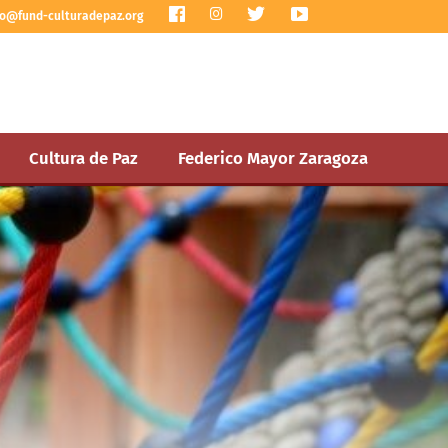
I
fo@fund-culturadepaz.org
n
s
t
a
g
r
a
m
Cultura de Paz
Federico Mayor Zaragoza