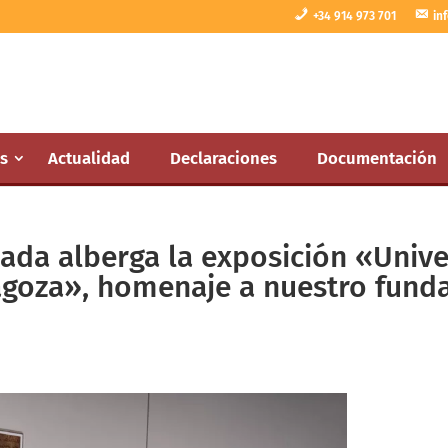
+34 914 973 701
in
s
Actualidad
Declaraciones
Documentación
ada alberga la exposición «Unive
agoza», homenaje a nuestro funda