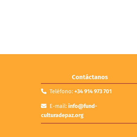
Contáctanos
Teléfono:
+34 914 973 701
E-mail:
info@fund-
culturadepaz.org