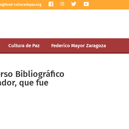
I
fo@fund-culturadepaz.org
n
s
t
a
g
r
a
m
Cultura de Paz
Federico Mayor Zaragoza
rso Bibliográfico
dor, que fue