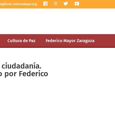
I
fo@fund-culturadepaz.org
n
s
t
a
g
r
a
m
Cultura de Paz
Federico Mayor Zaragoza
 ciudadanía.
o por Federico